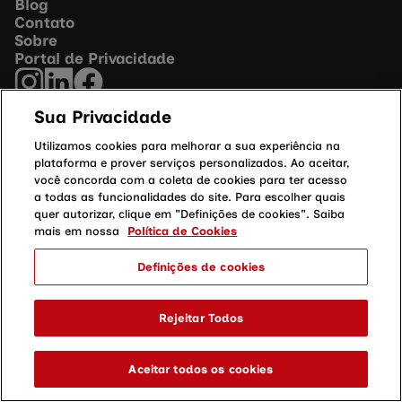
Blog
Contato
Sobre
Portal de Privacidade
Responsável Técnico: Dr. Edgar Gil Rizzatti
Sua Privacidade
- CRM: 94199-SP
Fleury S.A. | CNPJ: 60.840.055/0001-31
Utilizamos cookies para melhorar a sua experiência na
Av. Santo Amaro, 4584, CEP 04701-200 -
plataforma e prover serviços personalizados. Ao aceitar,
São Paulo, SP
você concorda com a coleta de cookies para ter acesso
a todas as funcionalidades do site. Para escolher quais
quer autorizar, clique em "Definições de cookies". Saiba
mais em nossa
Política de Cookies
Definições de cookies
Rejeitar Todos
Aceitar todos os cookies