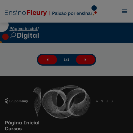
Página inicial
/
Digital
1
/
1
Página Inicial
Cursos