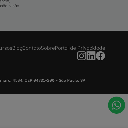
ência,
são, visão
ursos
Blog
Contato
Sobre
Portal de Privacidade
 Amaro, 4584, CEP 04701-200 - São Paulo, SP