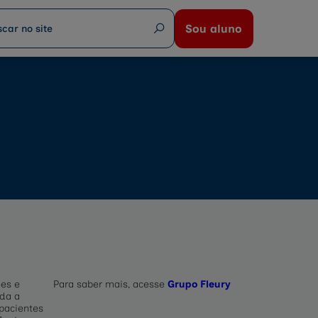
Sou aluno
es e
Para saber mais, acesse
Grupo Fleury
oda a
pacientes