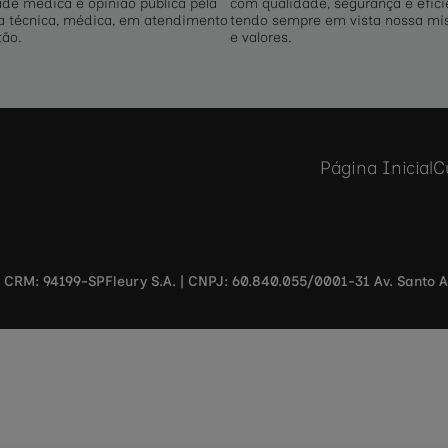
e médica e opinião pública pela
com qualidade, segurança e efici
a técnica, médica, em atendimento
tendo sempre em vista nossa mis
tão.
e valores.
Página Inicial
C
 - CRM: 94199-SP
Fleury S.A. | CNPJ: 60.840.055/0001-31 Av. Santo